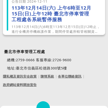
公告日期 2024-12-11
113年12月14日(六) 上午6時至12月
15日(日)上午12時 臺北市停車管理
工程處各系統暫停服務
113年12月14日(六)6時至113年12月15日(日)12時止，
進行全機房停機維護作業，期間停管處所轄管相關資訊
系統與臺北市路邊停車繳費查詢作業暫停服務，影響範
圍如下： 一、 以下網站暫停服務： (1)停車查詢一站式
服務網 【連結】 (2) 北市好停車 【連結】 (3) 臺北市交
通地理資訊整合服務系統 【連結】 (4) 臺北市政府防汛
臺北市停車管理工程處
停車查詢網 【連結】 (5) 自行車拖吊查詢 【連結】
總機:2759-0666 客服專線:2726-9600
二、CMS電子看板暫停停車場剩餘車格位顯示、開放資
料平台資料暫停更新。 三、停管處客服專線暫停服務、
地址:臺北市信義區松德路300號5樓
停車費自動化管道（智慧支付APP、超商多媒體查繳
機、停車查詢一站式服務網、北市好停車、停車場自動
隱私權及資訊安全政策
陳情系統
各單位聯絡資訊
繳費機）暫停查詢及繳費服務。 四、停車單無紙化簡訊
將於系統回復後補送通知，期間如有收到多張機車停車
政府網站資料開放宣告
單(未套用全市1張單機制)，請暫緩繳費，停管處將於系
統回復後自動處理重複開單註銷等事宜。 五、繳費期限
為12月14日與12月15日受影響無法繳費(多媒體繳費機)
之路邊停車單，將延後繳費期限至12月16日，原有紙本